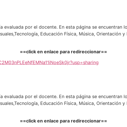
uía evaluada por el docente. En esta página se encuentran l
Visuales,Tecnología, Educación Física, Música, Orientación 
==click en enlace para redireccionar==
XksrC2M03nPLEeNfEMNa11iNoeSk0jr?usp=sharing
uía evaluada por el docente. En esta página se encuentran l
Visuales,Tecnología, Educación Física, Música, Orientación 
==click en enlace para redireccionar==