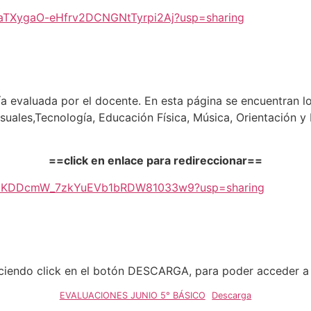
RH9aTXygaO-eHfrv2DCNGNtTyrpi2Aj?usp=sharing
uía evaluada por el docente. En esta página se encuentran l
Visuales,Tecnología, Educación Física, Música, Orientación 
==click en enlace para redireccionar==
1_zhJpKDDcmW_7zkYuEVb1bRDW81033w9?usp=sharing
iendo click en el botón DESCARGA, para poder acceder a l
EVALUACIONES JUNIO 5° BÁSICO
Descarga