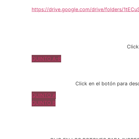
https://drive.google.com/drive/folders/1t
Click
QUINTO A-B
Click en el botón para des
QUINTO A
QUINTO B