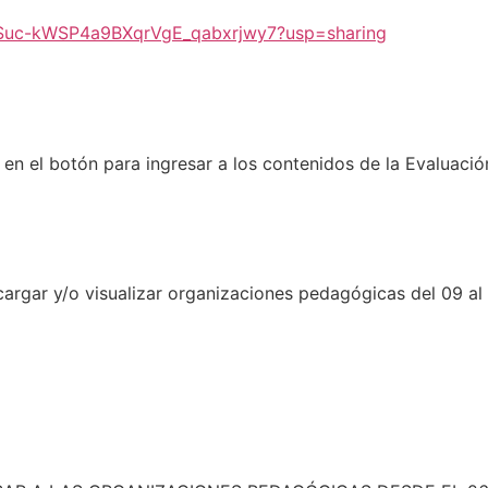
ECuSuc-kWSP4a9BXqrVgE_qabxrjwy7?usp=sharing
 en el botón para ingresar a los contenidos de la Evaluaci
cargar y/o visualizar organizaciones pedagógicas del 09 