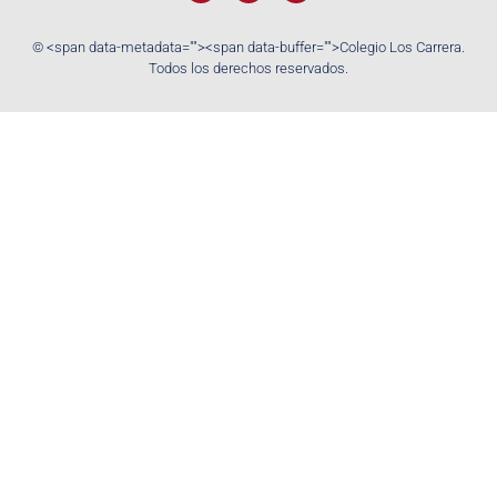
© <span data-metadata="
"><span data-buffer="
">Colegio Los Carrera.
Todos los derechos reservados.