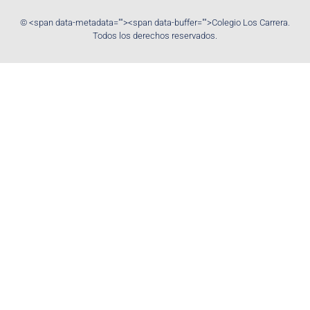
© <span data-metadata="
"><span data-buffer="
">Colegio Los Carrera.
Todos los derechos reservados.