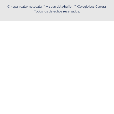
© <span data-metadata="
"><span data-buffer="
">Colegio Los Carrera.
Todos los derechos reservados.